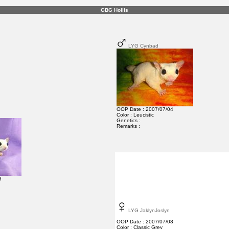
GBG Hollis
LYG Cynbad
OOP Date : 2007/07/04
Color : Leucistic
Genetics :
Remarks :
8
LYG JaklynJoslyn
OOP Date : 2007/07/08
Color : Classic Grey