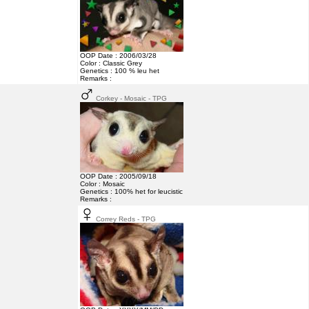
OOP Date : 2006/03/28
Color : Classic Grey
Genetics : 100 % leu het
Remarks :
Corkey - Mosaic - TPG
OOP Date : 2005/09/18
Color : Mosaic
Genetics : 100% het for leucistic
Remarks :
Correy Reds - TPG