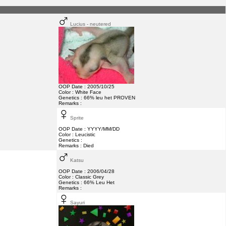
Lucius - neutered
OOP Date : 2005/10/25
Color : White Face
Genetics : 66% leu het PROVEN
Remarks :
Sprite
OOP Date : YYYY/MM/DD
Color : Leucistic
Genetics :
Remarks : Died
Katsu
OOP Date : 2006/04/28
Color : Classic Grey
Genetics : 66% Leu Het
Remarks :
Sayuri