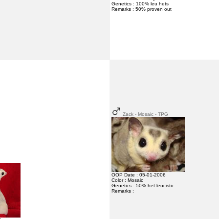
Genetics : 100% leu hets
Remarks : 50% proven out
Zack - Mosaic - TPG
OOP Date : 05-01-2006
Color : Mosaic
Genetics : 50% het leucistic
Remarks :