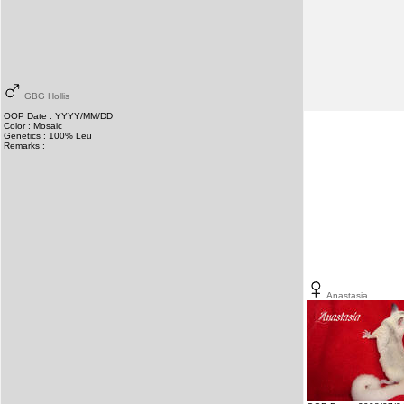
GBG Hollis
OOP Date : YYYY/MM/DD
Color : Mosaic
Genetics : 100% Leu
Remarks :
Anastasia