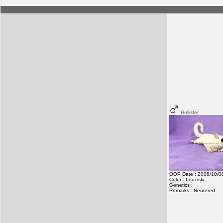
Hollister
OOP Date : 2008/10/0
Color : Leucistic
Genetics :
Remarks : Neutered