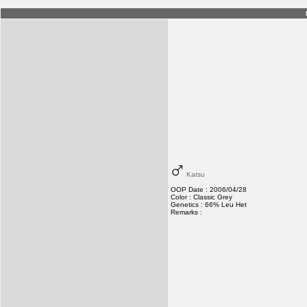
Katsu
OOP Date : 2006/04/28
Color : Classic Grey
Genetics : 66% Leu Het
Remarks :