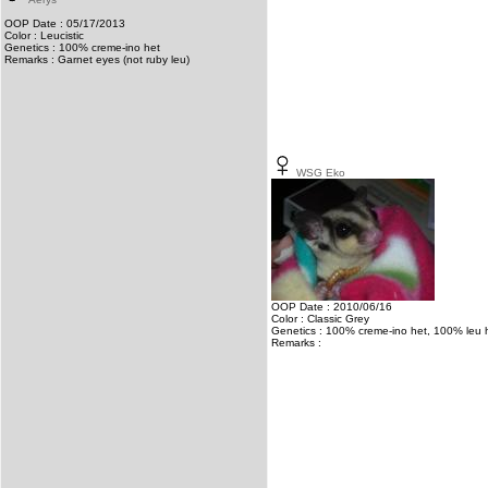
OOP Date : 05/17/2013
Color : Leucistic
Genetics : 100% creme-ino het
Remarks : Garnet eyes (not ruby leu)
WSG Eko
OOP Date : 2010/06/16
Color : Classic Grey
Genetics : 100% creme-ino het, 100% leu 
Remarks :