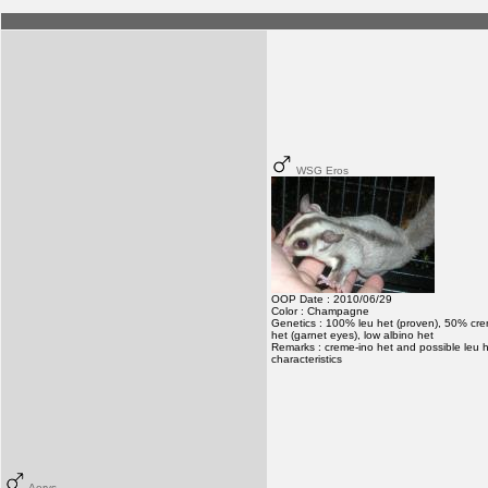
WSG Eros
OOP Date : 2010/06/29
Color : Champagne
Genetics : 100% leu het (proven), 50% cre
het (garnet eyes), low albino het
Remarks : creme-ino het and possible leu 
characteristics
Aerys